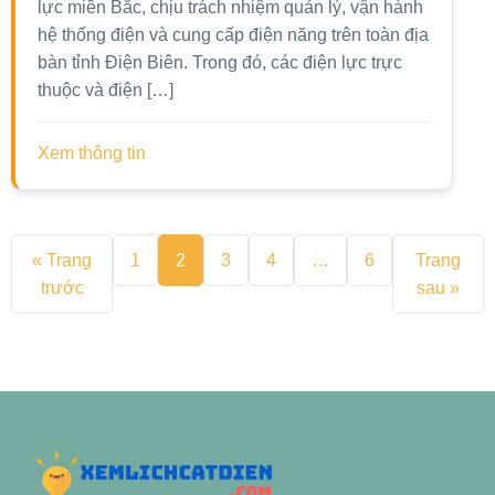
lực miền Bắc, chịu trách nhiệm quản lý, vận hành
hệ thống điện và cung cấp điện năng trên toàn địa
bàn tỉnh Điện Biên. Trong đó, các điện lực trực
thuộc và điện […]
Xem thông tin
« Trang
1
2
3
4
…
6
Trang
trước
sau »