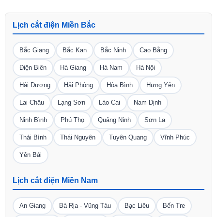
Lịch cắt điện Miền Bắc
Bắc Giang
Bắc Kạn
Bắc Ninh
Cao Bằng
Điện Biên
Hà Giang
Hà Nam
Hà Nội
Hải Dương
Hải Phòng
Hòa Bình
Hưng Yên
Lai Châu
Lạng Sơn
Lào Cai
Nam Định
Ninh Bình
Phú Thọ
Quảng Ninh
Sơn La
Thái Bình
Thái Nguyên
Tuyên Quang
Vĩnh Phúc
Yên Bái
Lịch cắt điện Miền Nam
An Giang
Bà Rịa - Vũng Tàu
Bạc Liêu
Bến Tre