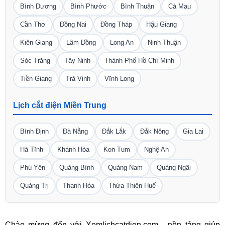
Bình Dương
Bình Phước
Bình Thuận
Cà Mau
Cần Thơ
Đồng Nai
Đồng Tháp
Hậu Giang
Kiên Giang
Lâm Đồng
Long An
Ninh Thuận
Sóc Trăng
Tây Ninh
Thành Phố Hồ Chí Minh
Tiền Giang
Trà Vinh
Vĩnh Long
Lịch cắt điện Miền Trung
Bình Định
Đà Nẵng
Đắk Lắk
Đắk Nông
Gia Lai
Hà Tĩnh
Khánh Hòa
Kon Tum
Nghệ An
Phú Yên
Quảng Bình
Quảng Nam
Quảng Ngãi
Quảng Trị
Thanh Hóa
Thừa Thiên Huế
Chào mừng đến với Xemlichcatdien.com - nền tảng giúp