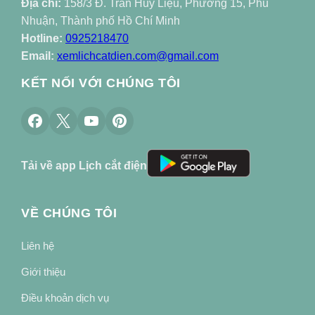
Địa chỉ:
158/3 Đ. Trần Huy Liệu, Phường 15, Phú
Nhuận, Thành phố Hồ Chí Minh
Hotline:
0925218470
Email:
xemlichcatdien.com@gmail.com
KẾT NỐI VỚI CHÚNG TÔI
Tải về app Lịch cắt điện
VỀ CHÚNG TÔI
Liên hệ
Giới thiệu
Điều khoản dịch vụ