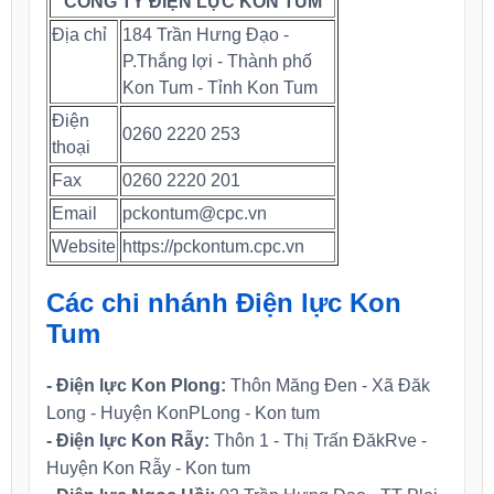
CÔNG TY ĐIỆN LỰC KON TUM
Địa chỉ
184 Trần Hưng Đạo -
P.Thắng lợi - Thành phố
Kon Tum - Tỉnh Kon Tum
Điện
0260 2220 253
thoại
Fax
0260 2220 201
Email
pckontum@cpc.vn
Website
https://pckontum.cpc.vn
Các chi nhánh Điện lực Kon
Tum
- Điện lực Kon Plong:
Thôn Măng Đen - Xã Đăk
Long - Huyện KonPLong - Kon tum
- Điện lực Kon Rẫy:
Thôn 1 - Thị Trấn ĐăkRve -
Huyện Kon Rẫy - Kon tum