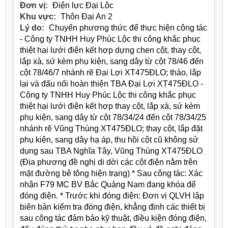
Đơn vị:
Điện lực Đại Lộc
Khu vực:
Thôn Đại An 2
Lý do:
Chuyển phương thức để thực hiện công tác
- Công ty TNHH Huy Phúc Lộc thi công khắc phục
thiệt hại lưới điện kết hợp dựng chen cột, thay cột,
lắp xà, sứ kèm phụ kiện, sang dây từ cột 78/46 đến
cột 78/46/7 nhánh rẽ Đại Lợi XT475ĐLO; tháo, lắp
lại và đấu nối hoàn thiện TBA Đại Lợi XT475ĐLO -
Công ty TNHH Huy Phúc Lộc thi công khắc phục
thiệt hại lưới điện kết hợp thay cột, lắp xà, sứ kèm
phụ kiện, sang dây từ cột 78/34/24 đến cột 78/34/25
nhánh rẽ Vũng Thùng XT475ĐLO; thay cột, lắp đặt
phụ kiện, sang dây hạ áp, thu hồi cột cũ không sử
dụng sau TBA Nghĩa Tây, Vũng Thùng XT475ĐLO
(Địa phương đề nghị di dời các cột điện nằm trên
mặt đường bê tông hiện trạng) * Sau công tác: Xác
nhận F79 MC BV Bắc Quảng Nam đang khóa để
đóng điện. * Trước khi đóng điện: Đơn vị QLVH lập
biên bản kiểm tra đóng điện, khẳng định các thiết bị
sau công tác đảm bảo kỹ thuật, điều kiện đóng điện,