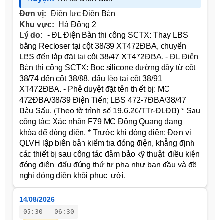
Đơn vị:
Điện lực Điện Bàn
Khu vực:
Hà Đông 2
Lý do:
- ĐL Điện Bàn thi công SCTX: Thay LBS
bằng Recloser tại cột 38/39 XT472ĐBA, chuyển
LBS đến lắp đặt tại cột 38/47 XT472ĐBA. - ĐL Điện
Bàn thi công SCTX: Bọc silicone đường dây từ cột
38/74 đến cột 38/88, đấu lèo tại cột 38/91
XT472ĐBA. - Phê duyệt đặt tên thiết bị: MC
472ĐBA/38/39 Điện Tiến; LBS 472-7ĐBA/38/47
Bàu Sấu. (Theo tờ trình số 19.6.26/TTr-ĐLĐB) * Sau
công tác: Xác nhận F79 MC Đông Quang đang
khóa để đóng điện. * Trước khi đóng điện: Đơn vị
QLVH lập biên bản kiểm tra đóng điện, khẳng định
các thiết bị sau công tác đảm bảo kỹ thuật, điều kiện
đóng điện, đấu đúng thứ tự pha như ban đầu và đề
nghị đóng điện khôi phục lưới.
14/08/2026
05:30 - 06:30