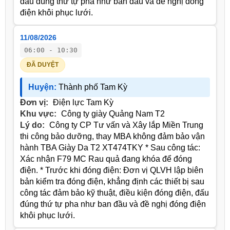
đấu đúng thứ tự pha như ban đầu và đề nghị đóng
điện khôi phục lưới.
11/08/2026
06:00 - 10:30
ĐÃ DUYỆT
Huyện:
Thành phố Tam Kỳ
Đơn vị:
Điện lực Tam Kỳ
Khu vực:
Công ty giày Quảng Nam T2
Lý do:
Công ty CP Tư vấn và Xây lắp Miền Trung
thi công bảo dưỡng, thay MBA không đảm bảo vận
hành TBA Giày Da T2 XT474TKY * Sau công tác:
Xác nhận F79 MC Rau quả đang khóa để đóng
điện. * Trước khi đóng điện: Đơn vị QLVH lập biên
bản kiểm tra đóng điện, khẳng định các thiết bị sau
công tác đảm bảo kỹ thuật, điều kiện đóng điện, đấu
đúng thứ tự pha như ban đầu và đề nghị đóng điện
khôi phục lưới.