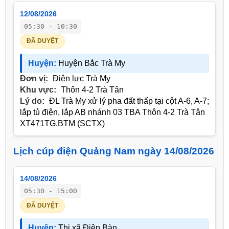
12/08/2026
05:30 - 10:30
ĐÃ DUYỆT
Huyện:
Huyện Bắc Trà My
Đơn vị:
Điện lực Trà My
Khu vực:
Thôn 4-2 Trà Tân
Lý do:
ĐL Trà My xử lý pha đất thấp tại cột A-6, A-7;
lắp tủ điện, lắp AB nhánh 03 TBA Thôn 4-2 Trà Tân
XT471TG.BTM (SCTX)
Lịch cúp điện Quảng Nam ngày 14/08/2026
14/08/2026
05:30 - 15:00
ĐÃ DUYỆT
Huyện:
Thị xã Điện Bàn