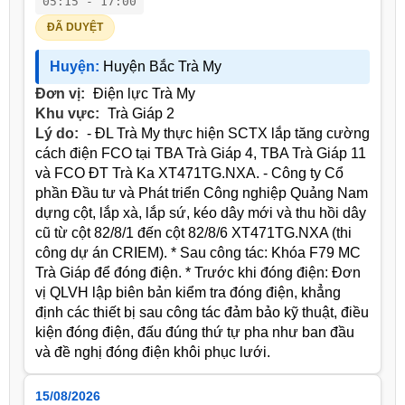
05:15 - 17:00
ĐÃ DUYỆT
Huyện:
Huyện Bắc Trà My
Đơn vị:
Điện lực Trà My
Khu vực:
Trà Giáp 2
Lý do:
- ĐL Trà My thực hiện SCTX lắp tăng cường
cách điện FCO tại TBA Trà Giáp 4, TBA Trà Giáp 11
và FCO ĐT Trà Ka XT471TG.NXA. - Công ty Cổ
phần Đầu tư và Phát triển Công nghiệp Quảng Nam
dựng cột, lắp xà, lắp sứ, kéo dây mới và thu hồi dây
cũ từ cột 82/8/1 đến cột 82/8/6 XT471TG.NXA (thi
công dự án CRIEM). * Sau công tác: Khóa F79 MC
Trà Giáp để đóng điện. * Trước khi đóng điện: Đơn
vị QLVH lập biên bản kiểm tra đóng điện, khẳng
định các thiết bị sau công tác đảm bảo kỹ thuật, điều
kiện đóng điện, đấu đúng thứ tự pha như ban đầu
và đề nghị đóng điện khôi phục lưới.
15/08/2026