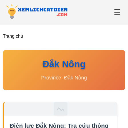
☰
Trang chủ
Giới thiệu
Danh bạ điện lực
Đắk Nông
Tin tức
Province: Đăk Nông
Điện lực Đắk Nông: Tra cứu thông