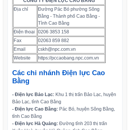
CÔNG TY ĐIỆN LỰC CAO BẰNG
Địa chỉ
Đường Pác Bó phường Sông
Bằng - Thành phố Cao Bằng -
Tỉnh Cao Bằng
Điện thoại
0206 3853 158
Fax
02063 859 882
Email
cskh@npc.com.vn
Website
https://pccaobang.npc.com.vn
Các chi nhánh Điện lực Cao
Bằng
- Điện lực Bảo Lạc:
Khu 1 thị trấn Bảo Lạc, huyện
Bảo Lạc, tỉnh Cao Bằng
- Điện lực Cao Bằng:
Pác Bó, huyện Sông Bằng,
tỉnh Cao Bằng
- Điện lực Hà Quảng:
Đường tỉnh 203 thị trấn