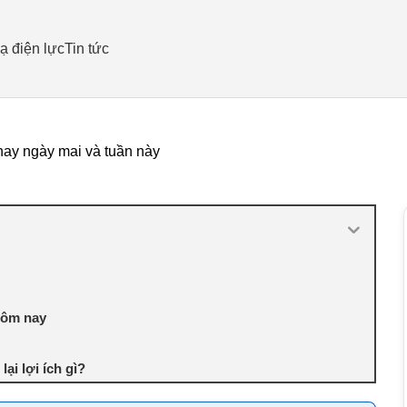
ạ điện lực
Tin tức
nay ngày mai và tuần này
 hôm nay
ại lợi ích gì?