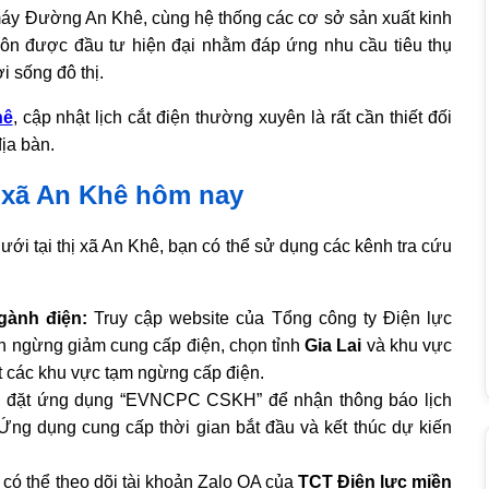
máy Đường An Khê, cùng hệ thống các cơ sở sản xuất kinh
 luôn được đầu tư hiện đại nhằm đáp ứng nhu cầu tiêu thụ
i sống đô thị.
hê
, cập nhật lịch cắt điện thường xuyên là rất cần thiết đối
ịa bàn.
ị xã An Khê hôm nay
lưới tại thị xã An Khê, bạn có thể sử dụng các kênh tra cứu
gành điện:
Truy cập website của Tổng công ty Điện lực
h ngừng giảm cung cấp điện, chọn tỉnh
Gia Lai
và khu vực
t các khu vực tạm ngừng cấp điện.
 đặt ứng dụng “EVNCPC CSKH” để nhận thông báo lịch
. Ứng dụng cung cấp thời gian bắt đầu và kết thúc dự kiến
ó thể theo dõi tài khoản Zalo OA của
TCT Điện lực miền