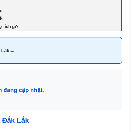
ện
ắk
i ích gì?
→
 Lắk
n đang cập nhật.
– Đắk Lắk