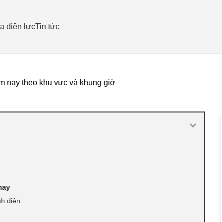
ạ điện lực
Tin tức
m nay theo khu vực và khung giờ
nay
nh điện