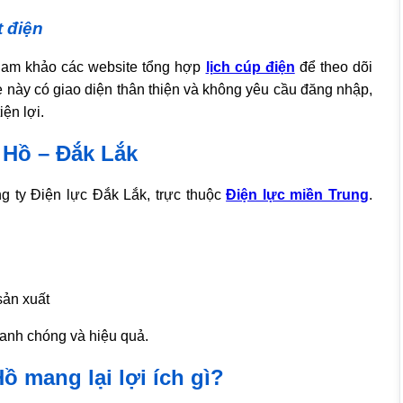
t điện
tham khảo các website tổng hợp
lịch cúp điện
để theo dõi
 này có giao diện thân thiện và không yêu cầu đăng nhập,
ện lợi.
 Hồ – Đắk Lắk
g ty Điện lực Đắk Lắk, trực thuộc
Điện lực miền Trung
.
sản xuất
hanh chóng và hiệu quả.
ồ mang lại lợi ích gì?