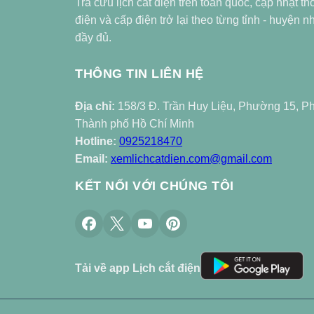
Tra cứu lịch cắt điện trên toàn quốc, cập nhật th
điện và cấp điện trở lại theo từng tỉnh - huyện 
đầy đủ.
THÔNG TIN LIÊN HỆ
Địa chỉ:
158/3 Đ. Trần Huy Liệu, Phường 15, P
Thành phố Hồ Chí Minh
Hotline:
0925218470
Email:
xemlichcatdien.com@gmail.com
KẾT NỐI VỚI CHÚNG TÔI
Tải về app Lịch cắt điện