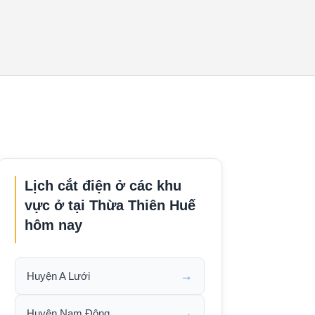
Lịch cắt điện ở các khu
vực ở tại Thừa Thiên Huế
hôm nay
→
Huyện A Lưới
→
Huyện Nam Đông