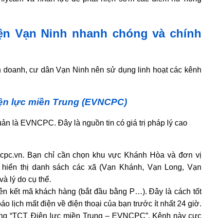
iện Vạn Ninh nhanh chóng và chính
h doanh, cư dân Vạn Ninh nên sử dụng linh hoạt các kênh
iện lực miền Trung (EVNCPC)
ản là EVNCPC. Đây là nguồn tin có giá trị pháp lý cao
cpc.vn. Bạn chỉ cần chọn khu vực Khánh Hòa và đơn vị
 hiển thị danh sách các xã (Vạn Khánh, Vạn Long, Vạn
à lý do cụ thể.
iên kết mã khách hàng (bắt đầu bằng P…). Đây là cách tốt
o lịch mất điện về điện thoại của bạn trước ít nhất 24 giờ.
ng “TCT Điện lực miền Trung – EVNCPC”. Kênh này cực