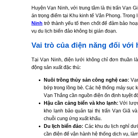
Huyện Vạn Ninh, với trung tâm là thị trấn Vạn
án trọng điểm tại Khu kinh tế Vân Phong. Trong lộ
Ninh
trở thành yếu tố then chốt để đảm bảo hoạ
vụ du lịch biển đảo không bị gián đoạn.
Vai trò của điện năng đối với
Tại Vạn Ninh, điện lưới không chỉ đơn thuần l
động sản xuất đặc thù:
Nuôi trồng thủy sản công nghệ cao:
Vạn
bớp trong lồng bè. Các hệ thống máy sục k
Vạn Thắng cần nguồn điện ổn định tuyệt đố
Hậu cần cảng biển và kho lạnh:
Với lượn
kho lạnh bảo quản tại thị trấn Vạn Giã 
chuỗi cung ứng xuất khẩu.
Du lịch biển đảo:
Các khu du lịch nghỉ dư
cần điện để vận hành hệ thống dịch vụ, làm 