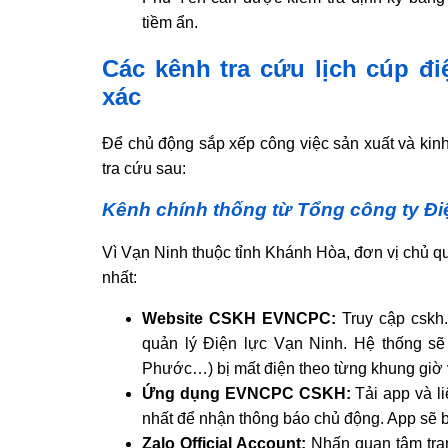
tiềm ẩn.
Các kênh tra cứu lịch cúp đ
xác
Để chủ động sắp xếp công việc sản xuất và kin
tra cứu sau:
Kênh chính thống từ Tổng công ty Đ
Vì Vạn Ninh thuộc tỉnh Khánh Hòa, đơn vị chủ qu
nhất:
Website CSKH EVNCPC:
Truy cập cskh.
quản lý Điện lực Vạn Ninh. Hệ thống sẽ
Phước…) bị mất điện theo từng khung giờ v
Ứng dụng EVNCPC CSKH:
Tải app và l
nhất để nhận thông báo chủ động. App sẽ bá
Zalo Official Account:
Nhấn quan tâm tra