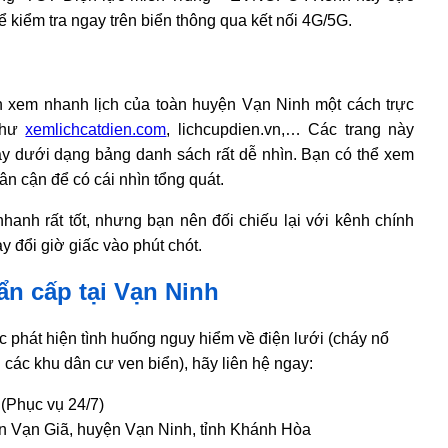
ể kiểm tra ngay trên biển thông qua kết nối 4G/5G.
xem nhanh lịch của toàn huyện Vạn Ninh một cách trực
 như
xemlichcatdien.com
, lichcupdien.vn,… Các trang này
y dưới dạng bảng danh sách rất dễ nhìn. Bạn có thể xem
ân cận để có cái nhìn tổng quát.
anh rất tốt, nhưng bạn nên đối chiếu lại với kênh chính
đổi giờ giấc vào phút chót.
ẩn cấp tại Vạn Ninh
 phát hiện tình huống nguy hiểm về điện lưới (cháy nổ
i các khu dân cư ven biển), hãy liên hệ ngay:
(Phục vụ 24/7)
ấn Vạn Giã, huyện Vạn Ninh, tỉnh Khánh Hòa