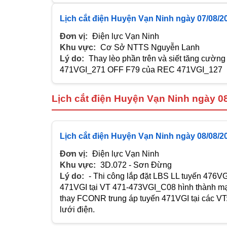
Lịch cắt điện Huyện Vạn Ninh ngày 07/08/2
Đơn vị:
Điện lực Vạn Ninh
Khu vực:
Cơ Sở NTTS Nguyễn Lanh
Lý do:
Thay lèo phần trên và siết tăng cường t
471VGI_271 OFF F79 của REC 471VGI_127
Lịch cắt điện Huyện Vạn Ninh ngày 0
Lịch cắt điện Huyện Vạn Ninh ngày 08/08/2
Đơn vị:
Điện lực Vạn Ninh
Khu vực:
3D.072 - Sơn Đừng
Lý do:
- Thi công lắp đặt LBS LL tuyến 476VG
471VGI tại VT 471-473VGI_C08 hình thành mạ
thay FCONR trung áp tuyến 471VGI tại các V
lưới điện.