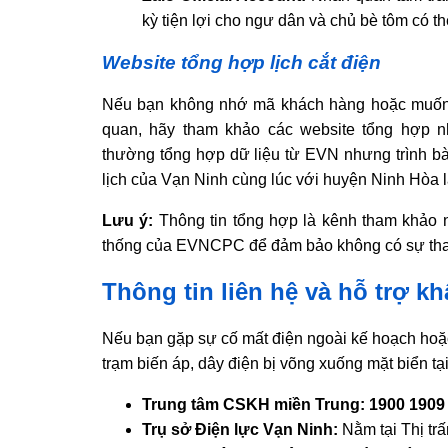
kỳ tiện lợi cho ngư dân và chủ bè tôm có th
Website tổng hợp lịch cắt điện
Nếu bạn không nhớ mã khách hàng hoặc muốn 
quan, hãy tham khảo các website tổng hợp
thường tổng hợp dữ liệu từ EVN nhưng trình bà
lịch của Vạn Ninh cùng lúc với huyện Ninh Hòa l
Lưu ý:
Thông tin tổng hợp là kênh tham khảo nh
thống của EVNCPC để đảm bảo không có sự thay 
Thông tin liên hệ và hỗ trợ kh
Nếu bạn gặp sự cố mất điện ngoài kế hoạch hoặc
trạm biến áp, dây điện bị võng xuống mặt biển tạ
Trung tâm CSKH miền Trung:
1900 1909
Trụ sở Điện lực Vạn Ninh:
Nằm tại Thị tr