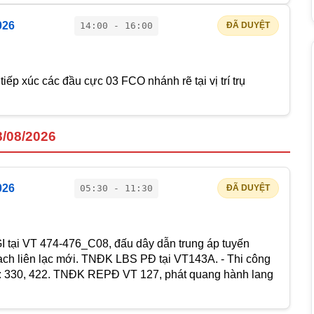
026
14:00 - 16:00
ĐÃ DUYỆT
iếp xúc các đầu cực 03 FCO nhánh rẽ tại vị trí trụ
8/08/2026
026
05:30 - 11:30
ĐÃ DUYỆT
I tại VT 474-476_C08, đấu dây dẫn trung áp tuyến
ch liên lạc mới. TNĐK LBS PĐ tại VT143A. - Thi công
T: 330, 422. TNĐK REPĐ VT 127, phát quang hành lang