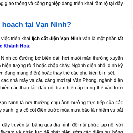
 giao thông và công nghiệp đang triển khai rầm rộ tại đây
ế hoạch tại Vạn Ninh?
việc triển khai
lịch cắt điện Vạn Ninh
vẫn là một phần tất
ực Khánh Hoà
:
Ninh có đường bờ biển dài, hơi muối mặn thường xuyên
hiện tượng rò rỉ hoặc chập cháy. Ngành điện phải định kỳ
ện đang mang điện) hoặc thay thế các phụ kiện bị rỉ sét.
các nhà máy và cầu cảng mới tại Vân Phong, ngành điện
iện các thao tác đấu nối trạm biến áp trung thế vào lưới
ạn Ninh là nơi thường chịu ảnh hưởng trực tiếp của các
y xanh, gia cố cột điện trước mùa mưa bão là nhiệm vụ bắt
ây truyền tải băng qua địa hình đồi núi phức tạp nối với
 flycam và nhân lực để phát hiện sớm các điểm hư hỏng