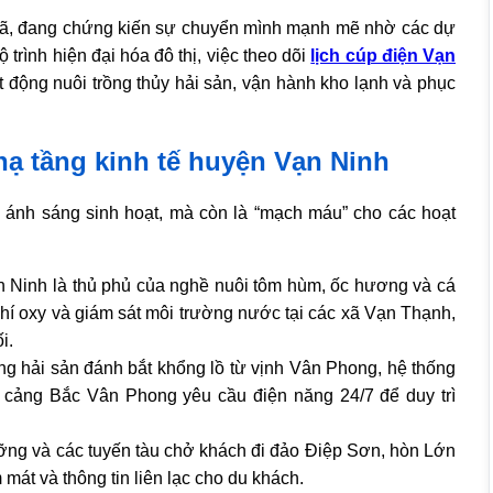
 Giã, đang chứng kiến sự chuyển mình mạnh mẽ nhờ các dự
 trình hiện đại hóa đô thị, việc theo dõi
lịch cúp điện Vạn
t động nuôi trồng thủy hải sản, vận hành kho lạnh và phục
 hạ tầng kinh tế huyện Vạn Ninh
à ánh sáng sinh hoạt, mà còn là “mạch máu” cho các hoạt
 Ninh là thủ phủ của nghề nuôi tôm hùm, ốc hương và cá
hí oxy và giám sát môi trường nước tại các xã Vạn Thạnh,
i.
g hải sản đánh bắt khổng lồ từ vịnh Vân Phong, hệ thống
và cảng Bắc Vân Phong yêu cầu điện năng 24/7 để duy trì
ỡng và các tuyến tàu chở khách đi đảo Điệp Sơn, hòn Lớn
mát và thông tin liên lạc cho du khách.