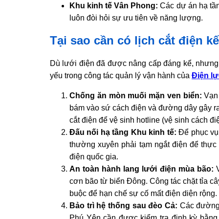
Khu kinh tế Vân Phong:
Các dự án hạ tầng
luôn đòi hỏi sự ưu tiên về năng lượng.
Tại sao cần có lịch cắt điện k
Dù lưới điện đã được nâng cấp đáng kể, nhưng 
yếu trong công tác quản lý vận hành của
Điện l
Chống ăn mòn muối mặn ven biển:
Vạn 
bám vào sứ cách điện và đường dây gây ra 
cắt điện để vệ sinh hotline (vệ sinh cách đi
Đấu nối hạ tầng Khu kinh tế:
Để phục vụ 
thường xuyên phải tạm ngắt điện để thực h
điện quốc gia.
An toàn hành lang lưới điện mùa bão:
V
cơn bão từ biển Đông. Công tác chặt tỉa câ
buộc để hạn chế sự cố mất điện diện rộng.
Bảo trì hệ thống sau đèo Cả:
Các đường d
Phú Yên cần được kiểm tra định kỳ bằng