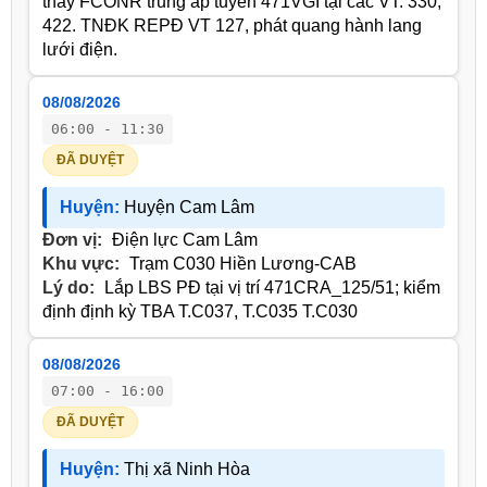
thay FCONR trung áp tuyến 471VGI tại các VT: 330,
422. TNĐK REPĐ VT 127, phát quang hành lang
lưới điện.
08/08/2026
06:00 - 11:30
ĐÃ DUYỆT
Huyện:
Huyện Cam Lâm
Đơn vị:
Điện lực Cam Lâm
Khu vực:
Trạm C030 Hiền Lương-CAB
Lý do:
Lắp LBS PĐ tại vị trí 471CRA_125/51; kiểm
định định kỳ TBA T.C037, T.C035 T.C030
08/08/2026
07:00 - 16:00
ĐÃ DUYỆT
Huyện:
Thị xã Ninh Hòa