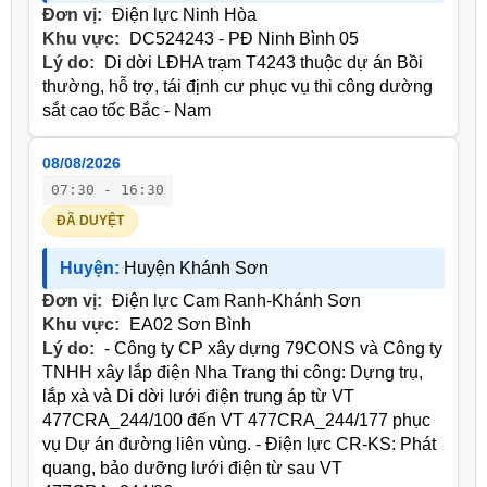
Đơn vị:
Điện lực Ninh Hòa
Khu vực:
DC524243 - PĐ Ninh Bình 05
Lý do:
Di dời LĐHA trạm T4243 thuộc dự án Bồi
thường, hỗ trợ, tái định cư phục vụ thi công dường
sắt cao tốc Bắc - Nam
08/08/2026
07:30 - 16:30
ĐÃ DUYỆT
Huyện:
Huyện Khánh Sơn
Đơn vị:
Điện lực Cam Ranh-Khánh Sơn
Khu vực:
EA02 Sơn Bình
Lý do:
- Công ty CP xây dựng 79CONS và Công ty
TNHH xây lắp điện Nha Trang thi công: Dựng trụ,
lắp xà và Di dời lưới điện trung áp từ VT
477CRA_244/100 đến VT 477CRA_244/177 phục
vụ Dự án đường liên vùng. - Điện lực CR-KS: Phát
quang, bảo dưỡng lưới điện từ sau VT