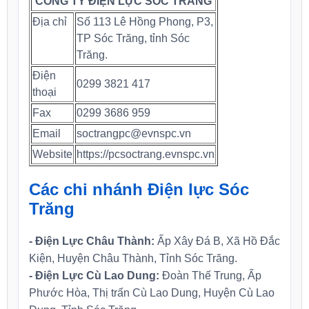
CÔNG TY ĐIỆN LỰC SÓC TRĂNG
Địa chỉ
Số 113 Lê Hồng Phong, P3,
TP Sóc Trăng, tỉnh Sóc
Trăng.
Điện
0299 3821 417
thoại
Fax
0299 3686 959
Email
soctrangpc@evnspc.vn
Website
https://pcsoctrang.evnspc.vn
Các chi nhánh Điện lực Sóc
Trăng
- Điện Lực Châu Thành:
Ấp Xây Đá B, Xã Hồ Đắc
Kiện, Huyện Châu Thành, Tỉnh Sóc Trăng.
- Điện Lực Cù Lao Dung:
Đoàn Thế Trung, Ấp
Phước Hòa, Thị trấn Cù Lao Dung, Huyện Cù Lao