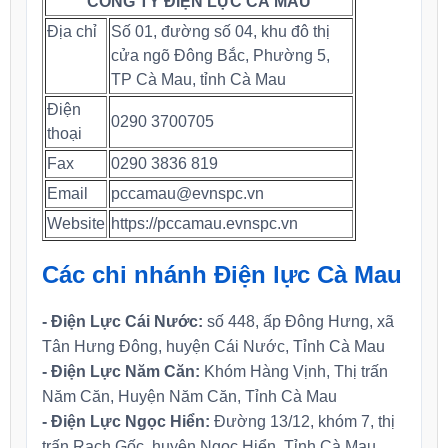
CÔNG TY ĐIỆN LỰC CÀ MAU
Địa chỉ
Số 01, đường số 04, khu đô thị
cửa ngõ Đông Bắc, Phường 5,
TP Cà Mau, tỉnh Cà Mau
Điện
0290 3700705
thoại
Fax
0290 3836 819
Email
pccamau@evnspc.vn
Website
https://pccamau.evnspc.vn
Các chi nhánh Điện lực Cà Mau
- Điện Lực Cái Nước:
số 448, ấp Đông Hưng, xã
Tân Hưng Đông, huyện Cái Nước, Tỉnh Cà Mau
- Điện Lực Năm Căn:
Khóm Hàng Vịnh, Thị trấn
Năm Căn, Huyện Năm Căn, Tỉnh Cà Mau
- Điện Lực Ngọc Hiển:
Đường 13/12, khóm 7, thị
trấn Rạch Gốc, huyện Ngọc Hiển, Tỉnh Cà Mau