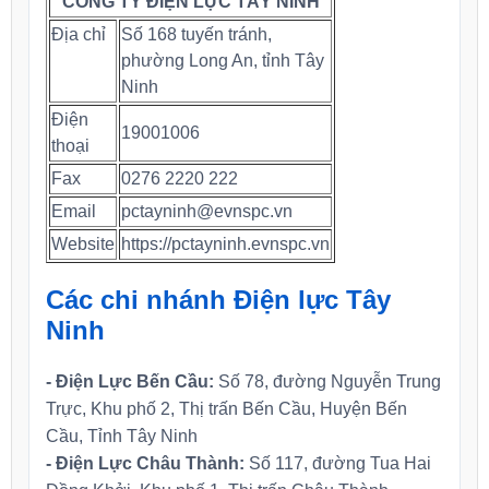
CÔNG TY ĐIỆN LỰC TÂY NINH
Địa chỉ
Số 168 tuyến tránh,
phường Long An, tỉnh Tây
Ninh
Điện
19001006
thoại
Fax
0276 2220 222
Email
pctayninh@evnspc.vn
Website
https://pctayninh.evnspc.vn
Các chi nhánh Điện lực Tây
Ninh
- Điện Lực Bến Cầu:
Số 78, đường Nguyễn Trung
Trực, Khu phố 2, Thị trấn Bến Cầu, Huyện Bến
Cầu, Tỉnh Tây Ninh
- Điện Lực Châu Thành:
Số 117, đường Tua Hai