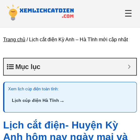
☰
Trang chủ
/
Lịch cắt điện Kỳ Anh – Hà Tĩnh mới cập nhật
Giới thiệu
Danh bạ điện lực
Mục lục
Tin tức
Xem lịch cúp điện toàn tỉnh:
→
Lịch cúp điện Hà Tĩnh
Lịch cắt điện- Huyện Kỳ
Anh hôm nay ngày mai và