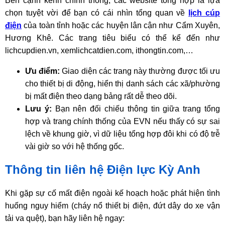
Bên cạnh kênh chính thống, các website tổng hợp là lựa
chọn tuyệt vời để bạn có cái nhìn tổng quan về
lịch cúp
điện
của toàn tỉnh hoặc các huyện lân cận như Cẩm Xuyên,
Hương Khê. Các trang tiêu biểu có thể kể đến như
lichcupdien.vn, xemlichcatdien.com, ithongtin.com,…
Ưu điểm:
Giao diện các trang này thường được tối ưu
cho thiết bị di động, hiển thị danh sách các xã/phường
bị mất điện theo dạng bảng rất dễ theo dõi.
Lưu ý:
Bạn nên đối chiếu thông tin giữa trang tổng
hợp và trang chính thống của EVN nếu thấy có sự sai
lệch về khung giờ, vì dữ liệu tổng hợp đôi khi có độ trễ
vài giờ so với hệ thống gốc.
Thông tin liên hệ Điện lực Kỳ Anh
Khi gặp sự cố mất điện ngoài kế hoạch hoặc phát hiện tình
huống nguy hiểm (cháy nổ thiết bị điện, đứt dây do xe vận
tải va quệt), bạn hãy liên hệ ngay: