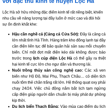
với đặc thù kinh tế huyện Lộc Hà
Lộc Hà sở hữu những đặc điểm kinh tế rất riêng biệt,
khiến
nhu cầu về năng lượng tại đây luôn ở mức cao và đòi hỏi
sự ổn định khắt khe:
Hậu cần nghề cá (Cảng cá Cửa Sót):
Đây là cảng cá
lớn nhất tỉnh Hà Tĩnh.
Hàng trăm kho đông lạnh tại đây
cần điện liên tục để bảo quản hải sản sau mỗi chuyến
biển.
Chỉ một đợt mất điện kéo dài không được báo
trước trong
lịch cúp điện Lộc Hà
có thể gây ra thiệt
hại kinh tế cực lớn cho ngư dân và thương lái.
Nuôi trồng thủy sản công nghệ cao:
Các xã ven
biển như Hộ Độ,
Mai Phụ,
Thạch Châu…
có diện tích
nuôi tôm thẻ chân trắng rất lớn.
Hệ thống quạt oxy phải
chạy 24/24.
Việc chủ động nắm bắt lịch tạm ngừng
cấp điện giúp người dân chuẩn bị máy phát dự phòng
kịp thời.
Du lịch biển Thạch Bằng:
Vào mùa cao điểm du lịch