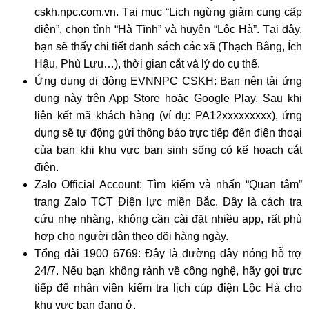
cskh.npc.com.vn. Tại mục “Lịch ngừng giảm cung cấp
điện”, chọn tỉnh “Hà Tĩnh” và huyện “Lộc Hà”. Tại đây,
bạn sẽ thấy chi tiết danh sách các xã (Thạch Bằng, Ích
Hậu, Phù Lưu…), thời gian cắt và lý do cụ thể.
Ứng dụng di động EVNNPC CSKH: Bạn nên tải ứng
dụng này trên App Store hoặc Google Play. Sau khi
liên kết mã khách hàng (ví dụ: PA12xxxxxxxxx), ứng
dụng sẽ tự động gửi thông báo trực tiếp đến điện thoại
của bạn khi khu vực bạn sinh sống có kế hoạch cắt
điện.
Zalo Official Account: Tìm kiếm và nhấn “Quan tâm”
trang Zalo TCT Điện lực miền Bắc. Đây là cách tra
cứu nhẹ nhàng, không cần cài đặt nhiều app, rất phù
hợp cho người dân theo dõi hàng ngày.
Tổng đài 1900 6769: Đây là đường dây nóng hỗ trợ
24/7. Nếu bạn không rành về công nghệ, hãy gọi trực
tiếp để nhân viên kiểm tra lịch cúp điện Lộc Hà cho
khu vực bạn đang ở.