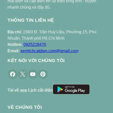
mất điện và cấp điện trở lại theo từng tỉnh - huyện
nhanh chóng và đầy đủ.
THÔNG TIN LIÊN HỆ
Địa chỉ:
158/3 Đ. Trần Huy Liệu, Phường 15, Phú
Nhuận, Thành phố Hồ Chí Minh
Hotline:
0925218470
Email:
xemlichcatdien.com@gmail.com
KẾT NỐI VỚI CHÚNG TÔI
Tải về app Lịch cắt điện
VỀ CHÚNG TÔI