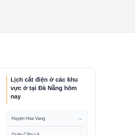
Lịch cắt điện ở các khu
vực ở tại Đà Nẵng hôm
nay
→
Huyện Hòa Vang
→
Quận Cẩm Lệ