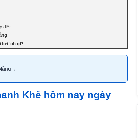
p điện
Nẵng
lợi ích gì?
→
 Nẵng
Thanh Khê hôm nay ngày