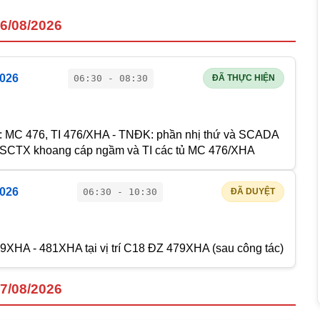
6/08/2026
2026
06:30 - 08:30
ĐÃ THỰC HIỆN
 : MC 476, TI 476/XHA - TNĐK: phần nhị thứ và SCADA
, SCTX khoang cáp ngầm và TI các tủ MC 476/XHA
2026
06:30 - 10:30
ĐÃ DUYỆT
9XHA - 481XHA tại vị trí C18 ĐZ 479XHA (sau công tác)
7/08/2026