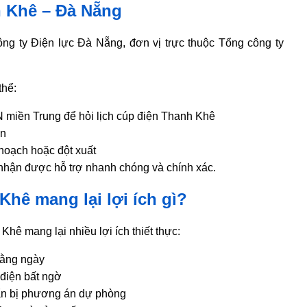
h Khê – Đà Nẵng
g ty Điện lực Đà Nẵng, đơn vị trực thuộc Tổng công ty
thể:
 miền Trung để hỏi lịch cúp điện Thanh Khê
ện
 hoạch hoặc đột xuất
 nhận được hỗ trợ nhanh chóng và chính xác.
Khê mang lại lợi ích gì?
hê mang lại nhiều lợi ích thiết thực:
hằng ngày
 điện bất ngờ
uẩn bị phương án dự phòng