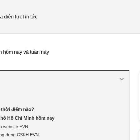
ạ điện lực
Tin tức
h hôm nay và tuần này
 thời điểm nào?
 phố Hồ Chí Minh hôm nay
ên website EVN
 ứng dụng CSKH EVN