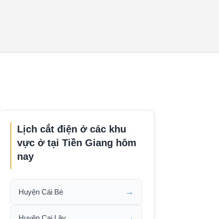
Lịch cắt điện ở các khu
vực ở tại Tiền Giang hôm
nay
→
Huyện Cái Bè
→
Huyện Cai Lậy