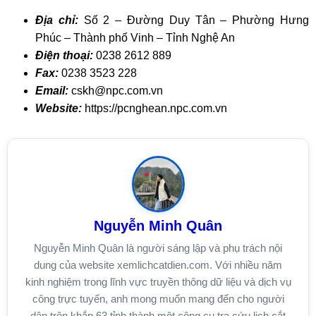
Địa chỉ:
Số 2 – Đường Duy Tân – Phường Hưng
Phúc – Thành phố Vinh – Tỉnh Nghệ An
Điện thoại:
0238 2612 889
Fax:
0238 3523 228
Email:
cskh@npc.com.vn
Website:
https://pcnghean.npc.com.vn
Nguyễn Minh Quân
Nguyễn Minh Quân là người sáng lập và phụ trách nội
dung của website xemlichcatdien.com. Với nhiều năm
kinh nghiệm trong lĩnh vực truyền thông dữ liệu và dịch vụ
công trực tuyến, anh mong muốn mang đến cho người
dân trên khắp 63 tỉnh thành một công cụ tra cứu lịch cắt