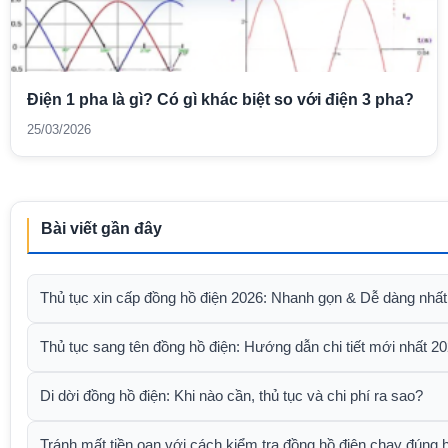
a là gì? Có gì khác biệt so với điện 3 pha?
Công tơ đ
điện mỗi
25/03/2026
Bài viết gần đây
Thủ tục xin cấp đồng hồ điện 2026: Nhanh gọn & Dễ dàng nhất
Thủ tục sang tên đồng hồ điện: Hướng dẫn chi tiết mới nhất 2
Di dời đồng hồ điện: Khi nào cần, thủ tục và chi phí ra sao?
Tránh mất tiền oan với cách kiểm tra đồng hồ điện chạy đúng 