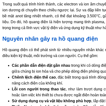
Trong suốt quá trình hình thành, các electron và ion âm chuy
ion dương di chuyển theo chiều ngược lại. Sự va đập liên t
bề mặt anot tăng nhiệt nhanh, có thể đạt khoảng 3.500°C, g
liệu. Do đó, hồ quang điện là hiện tượng mang tính plasma,
trọng trong cả lĩnh vực vật lý điện và ứng dụng kỹ thuật như h
Nguyên nhân gây ra hồ quang điện
Hồ quang điện có thể phát sinh từ nhiều nguyên nhân khác 
điều kiện kỹ thuật, môi trường và con người. Cụ thể gồm:
Các phần dẫn điện đặt gần nhau
trong khi có dòng đi
giữa chúng bị ion hóa và cho phép dòng điện phóng qu
Chênh lệch điện thế cao
, đặc biệt trong quá trình đó
năng cách điện của không khí.
Lỗi con người trong thao tác
, như làm trượt dụng cụ
hoặc làm việc khi thiết bị chưa được ngắt điện hoàn toà
Sử dụng dụng cụ và vật liệu không phù hợp
, lắp đặt