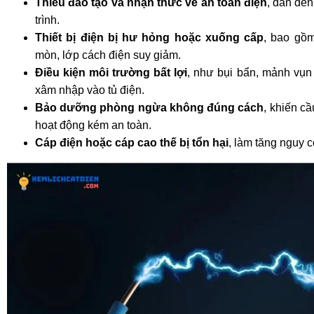
Thiếu đào tạo và nhận thức về an toàn điện
, dẫn đế
trình.
Thiết bị điện bị hư hỏng hoặc xuống cấp
, bao gồm
mòn, lớp cách điện suy giảm.
Điều kiện môi trường bất lợi
, như bụi bẩn, mảnh vụn
xâm nhập vào tủ điện.
Bảo dưỡng phòng ngừa không đúng cách
, khiến c
hoạt động kém an toàn.
Cáp điện hoặc cáp cao thế bị tổn hại
, làm tăng nguy 