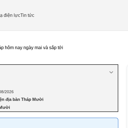
ạ điện lực
Tin tức
p hôm nay ngày mai và sắp tới
08/2026
iện địa bàn Tháp Mười
 Mười