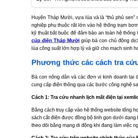
Huyện Tháp Mười, vựa lúa và là “thủ phủ sen” 
nghiệp phụ thuộc rất lớn vào hệ thống trạm bơm đ
kỹ thuật bắt buộc để đảm bảo an toàn hệ thống t
cúp điện Tháp Mười
giúp bà con chủ động dịc
lúa công suất lớn hợp lý và giữ cho mạch sinh ho
Phương thức các cách tra cứu
Bà con nông dân và các đơn vị kinh doanh tại 
cung cấp điện thông qua các bước công nghệ sa
Cách 1: Tra cứu nhanh lịch mất điện tại xeml
Bằng cách truy cập vào hệ thống website tổng h
sách cắt điện được đồng bộ tinh gọn dưới dạng
theo dõi bằng mạng di động khi đang làm việc 
Cách 2: Tra cứu trên website chính thức củ