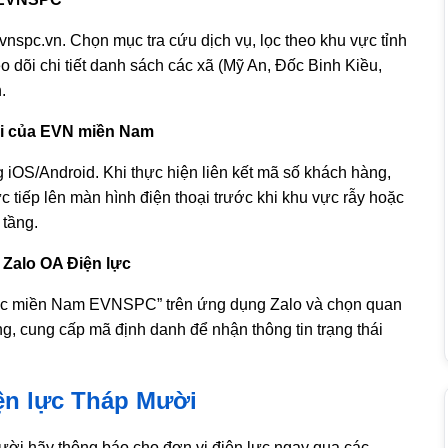
vnspc.vn
. Chọn mục tra cứu dịch vụ, lọc theo khu vực tỉnh
dõi chi tiết danh sách các xã (Mỹ An, Đốc Binh Kiều,
.
oại của EVN miền Nam
S/Android. Khi thực hiện liên kết mã số khách hàng,
 tiếp lên màn hình điện thoại trước khi khu vực rẫy hoặc
 tầng.
h Zalo OA Điện lực
 lực miền Nam EVNSPC” trên ứng dụng Zalo và chọn quan
g, cung cấp mã định danh để nhận thông tin trạng thái
iện lực Tháp Mười
Mười hãy thông báo cho đơn vị điện lực ngay qua các