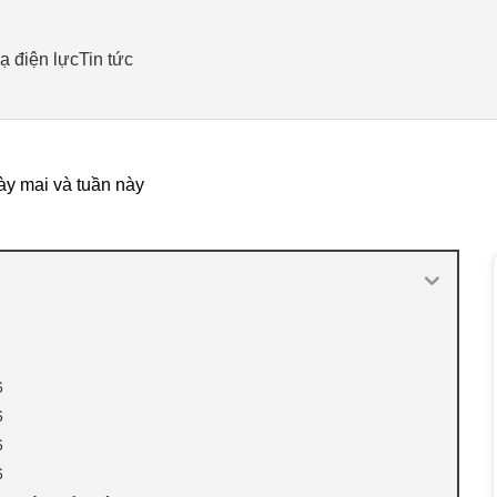
ạ điện lực
Tin tức
y mai và tuần này
6
6
6
6