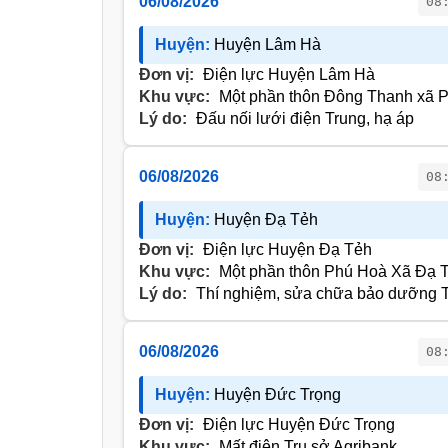
06/08/2026
08
Huyện:
Huyện Lâm Hà
Đơn vị:
Điện lực Huyện Lâm Hà
Khu vực:
Một phần thôn Đông Thanh xã 
Lý do:
Đấu nối lưới điện Trung, hạ áp
06/08/2026
08
Huyện:
Huyện Đạ Tẻh
Đơn vị:
Điện lực Huyện Đạ Tẻh
Khu vực:
Một phần thôn Phú Hoà Xã Đạ 
Lý do:
Thí nghiệm, sửa chữa bảo dưỡng T
06/08/2026
08
Huyện:
Huyện Đức Trọng
Đơn vị:
Điện lực Huyện Đức Trọng
Khu vực:
Mất điện Trụ sở Agribank