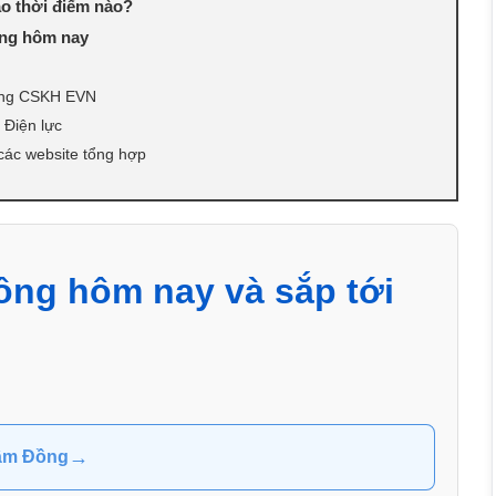
ào thời điểm nào?
ồng hôm nay
ụng CSKH EVN
 Điện lực
các website tổng hợp
ồng hôm nay và sắp tới
→
Lâm Đồng