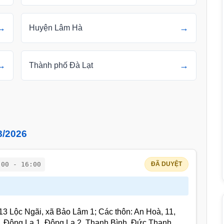
→
→
Huyện Lâm Hà
→
→
Thành phố Đà Lạt
8/2026
:00 - 16:00
ĐÃ DUYỆT
2, 13 Lộc Ngãi, xã Bảo Lâm 1; Các thôn: An Hoà, 11,
 Đông La 1, Đông La 2, Thanh Bình, Đức Thanh,