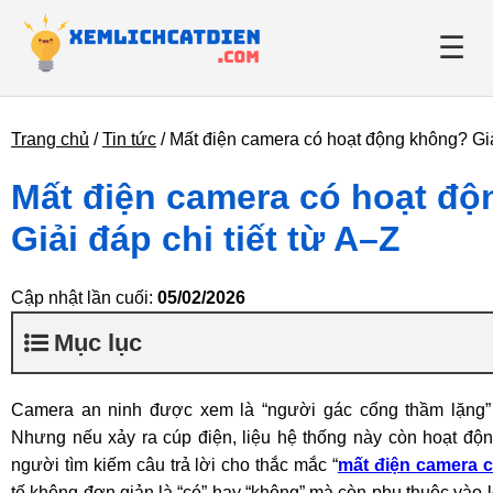
☰
Trang chủ
/
Tin tức
/
Mất điện camera có hoạt động không? Giải
Giới thiệu
Mất điện camera có hoạt đ
Danh bạ điện lực
Giải đáp chi tiết từ A–Z
Tin tức
Cập nhật lần cuối:
05/02/2026
Mục lục
Camera an ninh được xem là “người gác cổng thầm lặng” 
Nhưng nếu xảy ra cúp điện, liệu hệ thống này còn hoạt độn
người tìm kiếm câu trả lời cho thắc mắc “
mất điện camera 
tế không đơn giản là “có” hay “không” mà còn phụ thuộc vào l