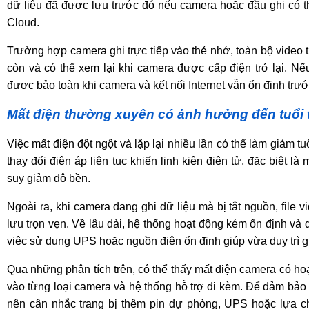
dữ liệu đã được lưu trước đó nếu camera hoặc đầu ghi có t
Cloud.
Trường hợp camera ghi trực tiếp vào thẻ nhớ, toàn bộ video 
còn và có thể xem lại khi camera được cấp điện trở lại. Nếu
được bảo toàn khi camera và kết nối Internet vẫn ổn định trướ
Mất điện thường xuyên có ảnh hưởng đến tuổi
Việc mất điện đột ngột và lặp lại nhiều lần có thể làm giảm t
thay đổi điện áp liên tục khiến linh kiện điện tử, đặc biệt là
suy giảm độ bền.
Ngoài ra, khi camera đang ghi dữ liệu mà bị tắt nguồn, file v
lưu trọn vẹn. Về lâu dài, hệ thống hoạt động kém ổn định và 
việc sử dụng UPS hoặc nguồn điện ổn định giúp vừa duy trì ghi
Qua những phân tích trên, có thể thấy mất điện camera có h
vào từng loại camera và hệ thống hỗ trợ đi kèm. Để đảm bảo 
nên cân nhắc trang bị thêm pin dự phòng, UPS hoặc lựa ch