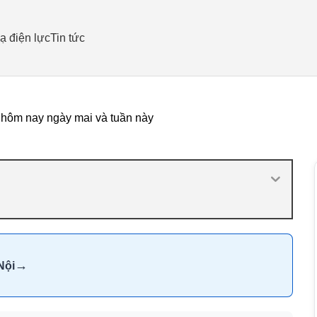
ạ điện lực
Tin tức
 hôm nay ngày mai và tuần này
→
Nội