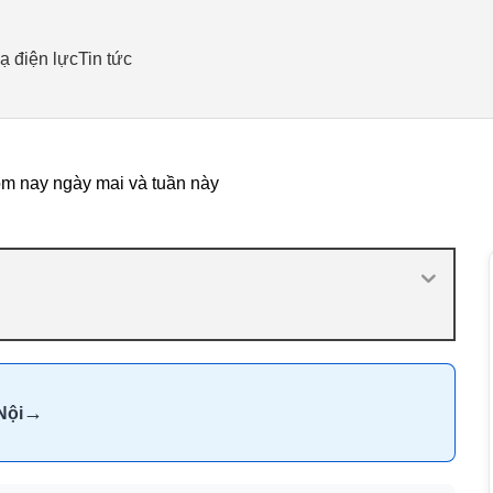
ạ điện lực
Tin tức
ôm nay ngày mai và tuần này
→
Nội