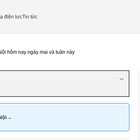
ạ điện lực
Tin tức
ội hôm nay ngày mai và tuần này
→
Nội